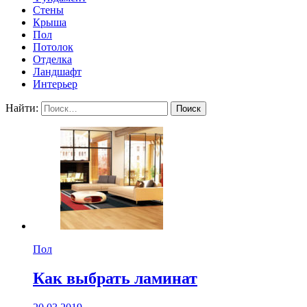
портал о ремонте
Стены
и строительстве
Крыша
Пол
Потолок
Отделка
Ландшафт
Интерьер
Найти:
Пол
Как выбрать ламинат